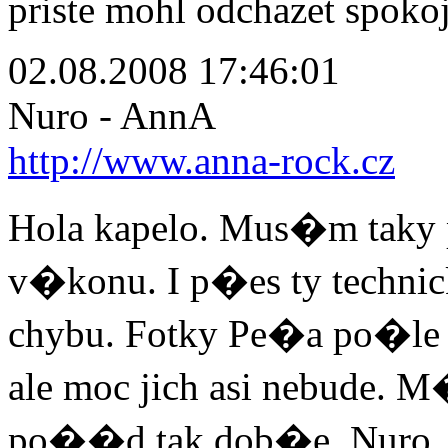
priste mohl odchazet spokoj
02.08.2008 17:46:01
Nuro - AnnA
http://www.anna-rock.cz
Hola kapelo. Mus�m taky 
v�konu. I p�es ty techn
chybu. Fotky Pe�a po�
ale moc jich asi nebude. 
po��d tak dob�e. Nuro