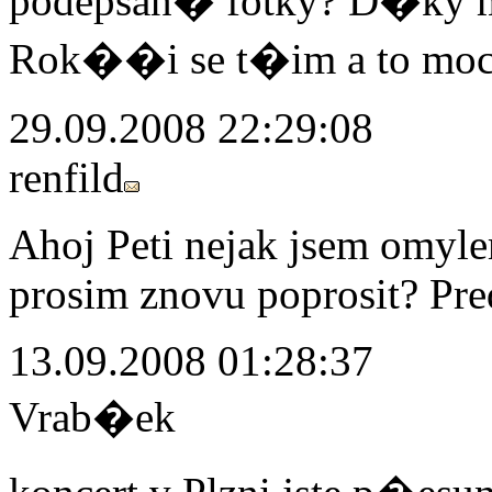
podepsan� fotky? D�ky mo
Rok��i se t�im a to mocc
29.09.2008 22:29:08
renfild
Ahoj Peti nejak jsem omyle
prosim znovu poprosit? Pr
13.09.2008 01:28:37
Vrab�ek