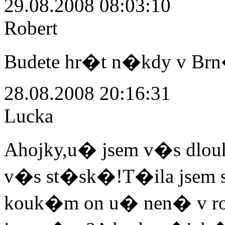
29.08.2008 08:03:10
Robert
Budete hr�t n�kdy v Br
28.08.2008 20:16:31
Lucka
Ahojky,u� jsem v�s dlouh
v�s st�sk�!T�ila jsem se 
kouk�m on u� nen� v roz