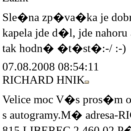
Sle�na zp�va�ka je do
kapela jde d�l, jde nah
tak hodn� �t�st�:-/ :-)
07.08.2008 08:54:11
RICHARD HNIK
Velice moc V�s pros�m o
s autogramy.M� adres
815,LIBEREC 2,460 02.P