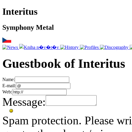
Interitus
Symphony Metal
Guestbook of Interitus
Name:
E-mail:
Web:
Message:
Spam protection. Please wr