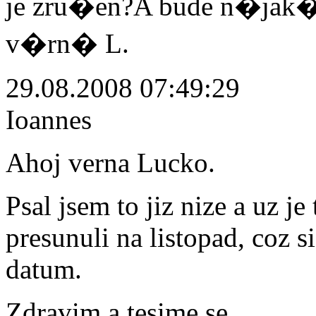
je zru�en?A bude n�jak�
v�rn� L.
29.08.2008 07:49:29
Ioannes
Ahoj verna Lucko.
Psal jsem to jiz nize a uz j
presunuli na listopad, coz s
datum.
Zdravim a tesime se...