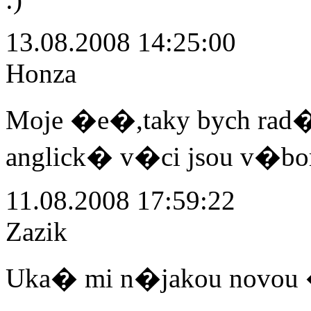
13.08.2008 14:25:00
Honza
Moje �e�,taky bych rad�i
anglick� v�ci jsou v�bo
11.08.2008 17:59:22
Zazik
Uka� mi n�jakou novou 