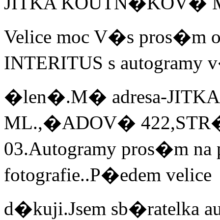
JITKA KOUTN�KOV� 
Velice moc V�s pros�m o
INTERITUS s autogramy 
�len�.M� adresa-JI
ML.,�ADOV� 422,STR�
03.Autogramy pros�m na
fotografie..P�edem velice
d�kuji.Jsem sb�ratelka 