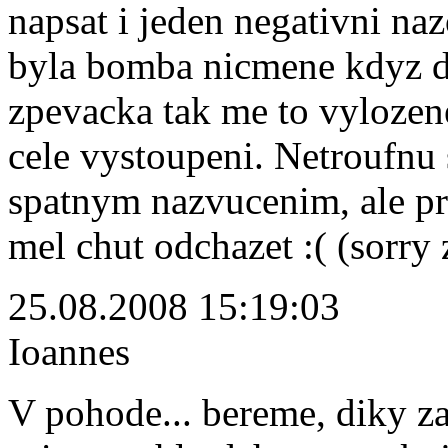
napsat i jeden negativni na
byla bomba nicmene kdyz do
zpevacka tak me to vylozene
cele vystoupeni. Netroufnu si
spatnym nazvucenim, ale pro
mel chut odchazet :( (sorry
25.08.2008 15:19:03
Ioannes
V pohode... bereme, diky za