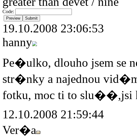
greater than devet / nine
Code:
19.10.2008 23:06:53
hanny
Pe�ulko, dlouho jsem se n
str�nky a najednou vid�
fotku, moc ti to slu��,js
12.10.2008 21:59:44
Ver�a