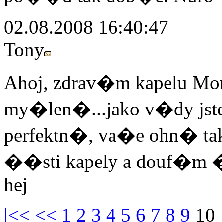
02.08.2008 16:40:47
Tony
Ahoj, zdrav�m kapelu Mori
my�len�...jako v�dy jst
perfektn�, va�e ohn� ta
��sti kapely a douf�m �e
hej
|<<
<<
1
2
3
4
5
6
7
8
9
10