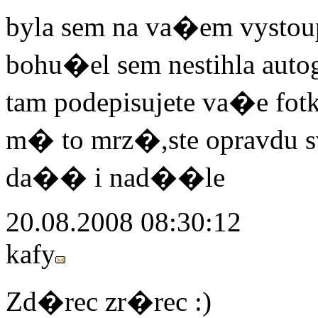
byla sem na va�em vysto
bohu�el sem nestihla aut
tam podepisujete va�e fotk
m� to mrz�,ste opravdu 
da�� i nad��le
20.08.2008 08:30:12
kafy
Zd�rec zr�rec :)