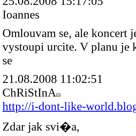
25.08.2008 15:17:05
Ioannes
Omlouvam se, ale koncert je
vystoupi urcite. V planu je
se
21.08.2008 11:02:51
ChRiStInA
http://i-dont-like-world.blo
Zdar jak svi�a,