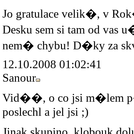
Jo gratulace velik�, v Rok
Desku sem si tam od vas 
nem� chybu! D�ky za sk
12.10.2008 01:02:41
Sanour
Vid��, o co jsi m�lem p�
poslechl a jel jsi ;)
Jinak skupino, klobouk do