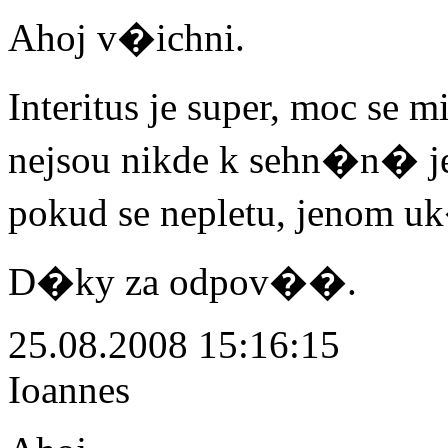
Ahoj v�ichni.
Interitus je super, moc 
nejsou nikde k sehn�n� je
pokud se nepletu, jenom u
D�ky za odpov��.
25.08.2008 15:16:15
Ioannes