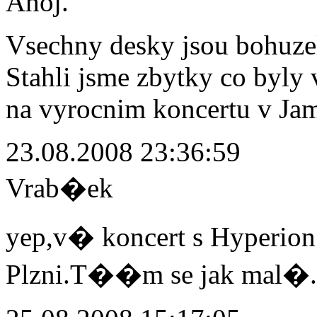
Ahoj.
Vsechny desky jsou bohuze
Stahli jsme zbytky co byly
na vyrocnim koncertu v Ja
23.08.2008 23:36:59
Vrab�ek
yep,v� koncert s Hyperi
Plzni.T��m se jak mal