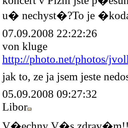
koncert v Plzni jste p�es
u� nechyst�?To je �kod
07.09.2008 22:22:26
von kluge
http://photo.net/photos/jvol
jak to, ze ja jsem jeste ned
05.09.2008 09:27:32
Libor
V�echny V�s zdrav�m!!