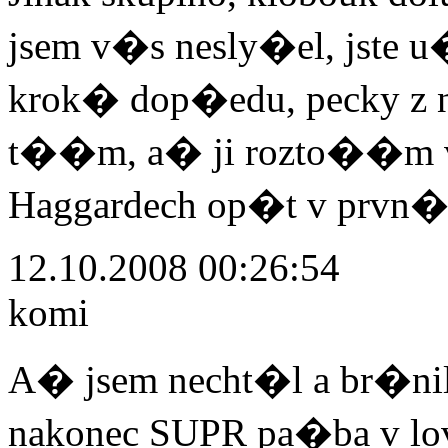
jsem v�s nesly�el, jste
krok� dop�edu, pecky z n
t��m, a� ji rozto��m 
Haggardech op�t v prvn
12.10.2008 00:26:54
komi
A� jsem necht�l a br�nil 
nakonec SUPR pa�ba v lo