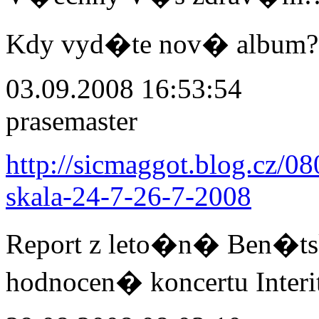
Kdy vyd�te nov� album?
03.09.2008 16:53:54
prasemaster
http://sicmaggot.blog.cz/0
skala-24-7-26-7-2008
Report z leto�n� Ben�ts
hodnocen� koncertu Interi