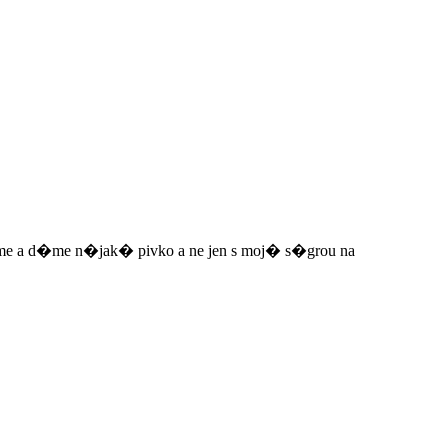
me a d�me n�jak� pivko a ne jen s moj� s�grou na