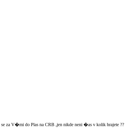
a V�mi do Plas na CRB ,jen nikde neni �as v kolik hrajete ??