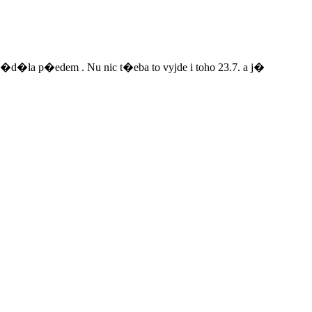
d�la p�edem . Nu nic t�eba to vyjde i toho 23.7. a j�