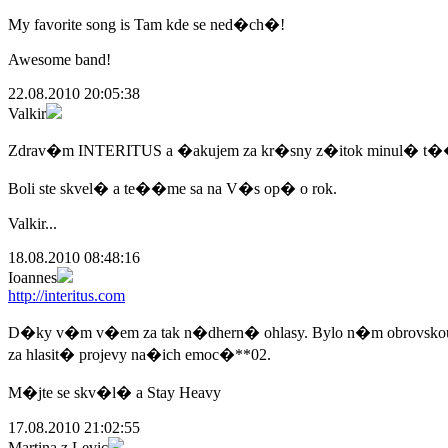
My favorite song is Tam kde se ned�ch�!
Awesome band!
22.08.2010 20:05:38
Valkir
Zdrav�m INTERITUS a �akujem za kr�sny z�itok minul� t��d
Boli ste skvel� a te��me sa na V�s op� o rok.
Valkir...
18.08.2010 08:48:16
Ioannes
http://interitus.com
D�ky v�m v�em za tak n�dhern� ohlasy. Bylo n�m obrovskou ct�
za hlasit� projevy na�ich emoc�**02.
M�jte se skv�l� a Stay Heavy
17.08.2010 21:02:55
Martina z Levic