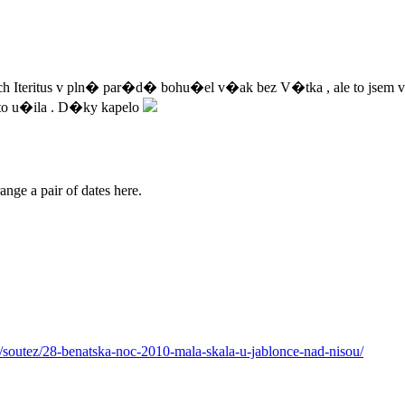
Iteritus v pln� par�d� bohu�el v�ak bez V�tka , ale to jsem v�
 to u�ila . D�ky kapelo
nge a pair of dates here.
/soutez/28-benatska-noc-2010-mala-skala-u-jablonce-nad-nisou/