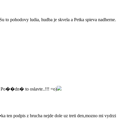
. Su to pohodovy ludia, hudba je skvela a Petka spieva nadherne.
o��dn� to oslavte..!!! =o)
e�ka ten podpis z brucha nejde dole uz treti den,mozno mi vydrzi