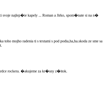
oje najlep�ie kapely ... Roman a Jirko, spom�nate si na n�
ka toho mojho radenia ti s textami s pod podia,ha,ha.skoda ze sme sa
t.
rdce rockera. �akujeme za kr�sny z�itok.