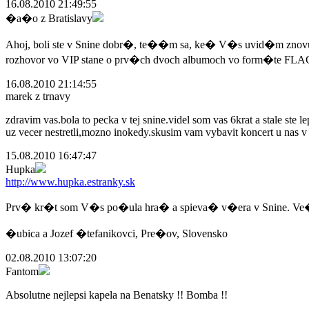
16.08.2010 21:49:55
�a�o z Bratislavy
Ahoj, boli ste v Snine dobr�, te��m sa, ke� V�s uvid�m znovu 
rozhovor vo VIP stane o prv�ch dvoch albumoch vo form�te FLA
16.08.2010 21:14:55
marek z trnavy
zdravim vas.bola to pecka v tej snine.videl som vas 6krat a stale st
uz vecer nestretli,mozno inokedy.skusim vam vybavit koncert u nas v t
15.08.2010 16:47:47
Hupka
http://www.hupka.estranky.sk
Prv� kr�t som V�s po�ula hra� a spieva� v�era v Snine. Ve�mi 
�ubica a Jozef �tefanikovci, Pre�ov, Slovensko
02.08.2010 13:07:20
Fantom
Absolutne nejlepsi kapela na Benatsky !! Bomba !!