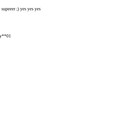
 supeeer ;) yes yes yes
ky**01