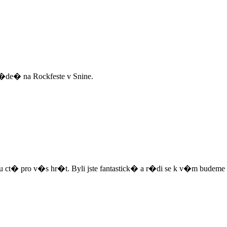
e� na Rockfeste v Snine.
 pro v�s hr�t. Byli jste fantastick� a r�di se k v�m budeme vr