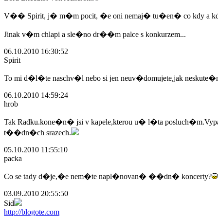
V�� Spirit, j� m�m pocit, �e oni nemaj� tu�en� co kdy a kde 
Jinak v�m chlapi a sle�no dr��m palce s konkurzem...
06.10.2010 16:30:52
Spirit
To mi d�l�te naschv�l nebo si jen neuv�domujete,jak neskute�n
06.10.2010 14:59:24
hrob
Tak Radku.kone�n� jsi v kapele,kterou u� l�ta posluch�m.Vyp
t��dn�ch srazech.
05.10.2010 11:55:10
packa
Co se tady d�je,�e nem�te napl�novan� ��dn� koncerty?
03.09.2010 20:55:50
Sid
http://blogote.com