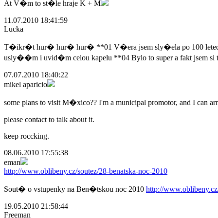
At V�m to st�le hraje K + M
11.07.2010 18:41:59
Lucka
T�ikr�t hur� hur� hur� **01 V�era jsem sly�ela po 100 letech 
usly��m i uvid�m celou kapelu **04 Bylo to super a fakt jsem si
07.07.2010 18:40:22
mikel aparicio
some plans to visit M�xico?? I'm a municipal promotor, and I can arra
please contact to talk about it.
keep roccking.
08.06.2010 17:55:38
eman
http://www.oblibeny.cz/soutez/28-benatska-noc-2010
Sout� o vstupenky na Ben�tskou noc 2010
http://www.oblibeny.cz
19.05.2010 21:58:44
Freeman