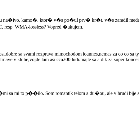
na�ivo, kamo�, ktor� v�s po�ul prv� kr�t, v�s zaradil medzi sv
C, resp. WMA-lossless? Vopred �akujem.
e lepsi.dobre sa svami rozprava.mimochodom ioannes,nemas za co co sa ty
rnave v klube,vojde tam asi cca200 ludi.majte sa a dik za super koncer
sa mi to p��ilo. Som romantik telom a du�ou, ale v hrudi bije s