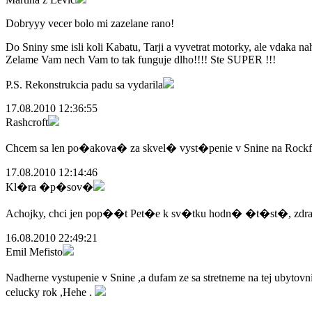
Dobryyy vecer bolo mi zazelane rano!
Do Sniny sme isli koli Kabatu, Tarji a vyvetrat motorky, ale vdaka na
Zelame Vam nech Vam to tak funguje dlho!!!! Ste SUPER !!!
P.S. Rekonstrukcia padu sa vydarila
17.08.2010 12:36:55
Rashcroft
Chcem sa len po�akova� za skvel� vyst�penie v Snine na Rockfes
17.08.2010 12:14:46
Kl�ra �p�sov�
Achojky, chci jen pop��t Pet�e k sv�tku hodn� �t�st�, zdr
16.08.2010 22:49:21
Emil Mefisto
Nadherne vystupenie v Snine ,a dufam ze sa stretneme na tej ubytovni 
celucky rok ,Hehe .