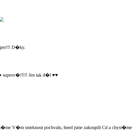
per!!! D�ky.
 suprov�!!!!! Jen tak d�l ♥♥
V�m smeknout pochvalu, hned jsme zakoupili Cd a chyst�me se z