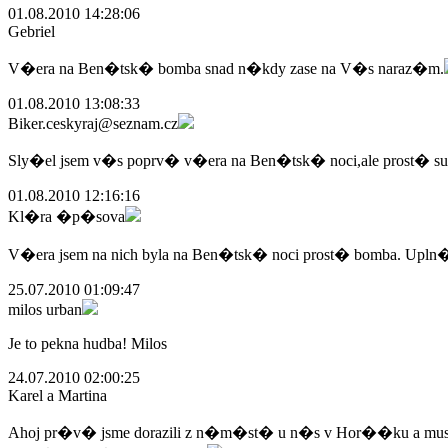
01.08.2010 14:28:06
Gebriel
V�era na Ben�tsk� bomba snad n�kdy zase na V�s naraz�m.
01.08.2010 13:08:33
Biker.ceskyraj@seznam.cz
Sly�el jsem v�s poprv� v�era na Ben�tsk� noci,ale prost� su
01.08.2010 12:16:16
Kl�ra �p�sova
V�era jsem na nich byla na Ben�tsk� noci prost� bomba. Upln�
25.07.2010 01:09:47
milos urban
Je to pekna hudba! Milos
24.07.2010 02:00:25
Karel a Martina
Ahoj pr�v� jsme dorazili z n�m�st� u n�s v Hor��ku a mus�me 