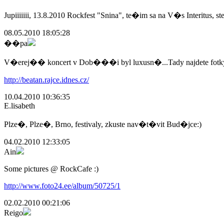
Jupiiiiiii, 13.8.2010 Rockfest "Snina", te�im sa na V�s Interitus, ste
08.05.2010 18:05:28
��pa
V�erej�� koncert v Dob���i byl luxusn�...Tady najdete fot
http://beatan.rajce.idnes.cz/
10.04.2010 10:36:35
E.lisabeth
Plze�, Plze�, Brno, festivaly, zkuste nav�t�vit Bud�jce:)
04.02.2010 12:33:05
Ain
Some pictures @ RockCafe :)
http://www.foto24.ee/album/50725/1
02.02.2010 00:21:06
Reigo