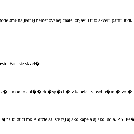
hode sme na jednej nemenovanej chate, objavili tuto skvelu partiu ludi
te. Boli ste skvel�.
av� a mnoho dal��ch �sp�ch� v kapele i v osobn�m �ivot�. P
aj na buduci rok.A drzte sa ,ste faj aj ako kapela aj ako ludia. P.S. P