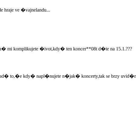
hraje ve �vajnelandu...
� mi komplikujete �ivot,kdy� ten koncer**08t d�te na 15.1.???
ad� to,�e kdy� napl�nujete n�jak� koncerty,tak se brzy uvid�