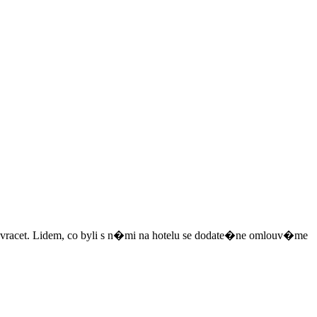
acet. Lidem, co byli s n�mi na hotelu se dodate�ne omlouv�me