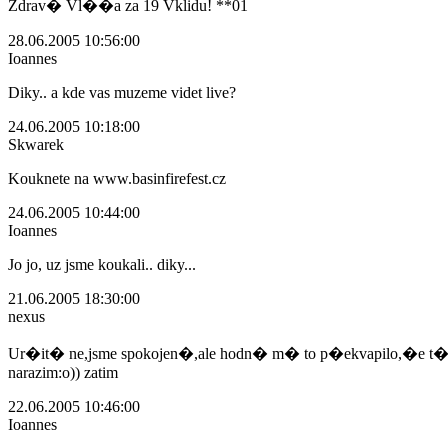
Zdrav� Vl��a za 19 Vklidu! **01
28.06.2005 10:56:00
Ioannes
Diky.. a kde vas muzeme videt live?
24.06.2005 10:18:00
Skwarek
Kouknete na www.basinfirefest.cz
24.06.2005 10:44:00
Ioannes
Jo jo, uz jsme koukali.. diky...
21.06.2005 18:30:00
nexus
Ur�it� ne,jsme spokojen�,ale hodn� m� to p�ekvapilo,�e t�
narazim:o)) zatim
22.06.2005 10:46:00
Ioannes