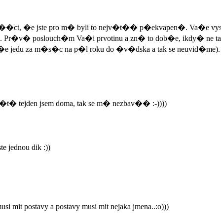
�m ��ct, �e jste pro m� byli to nejv�t�� p�ekvapen�. Va�e vy
rn�. Pr�v� poslouch�m Va�i prvotinu a zn� to dob�e, ikdy� ne t
e jedu za m�s�c na p�l roku do �v�dska a tak se neuvid�me).
� tejden jsem doma, tak se m� nezbav�� :-))))
te jednou dik :))
 musi mit postavy a postavy musi mit nejaka jmena..:o)))