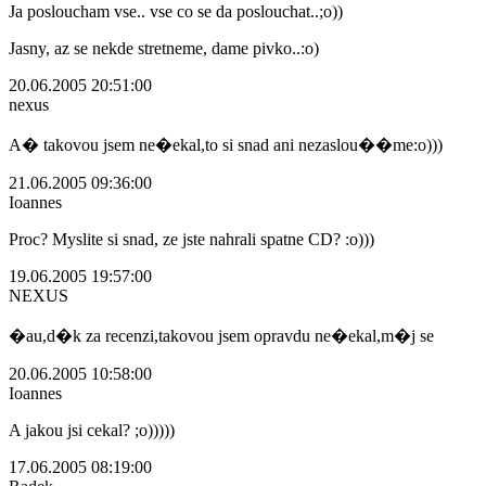
Ja posloucham vse.. vse co se da poslouchat..;o))
Jasny, az se nekde stretneme, dame pivko..:o)
20.06.2005 20:51:00
nexus
A� takovou jsem ne�ekal,to si snad ani nezaslou��me:o)))
21.06.2005 09:36:00
Ioannes
Proc? Myslite si snad, ze jste nahrali spatne CD? :o)))
19.06.2005 19:57:00
NEXUS
�au,d�k za recenzi,takovou jsem opravdu ne�ekal,m�j se
20.06.2005 10:58:00
Ioannes
A jakou jsi cekal? ;o)))))
17.06.2005 08:19:00