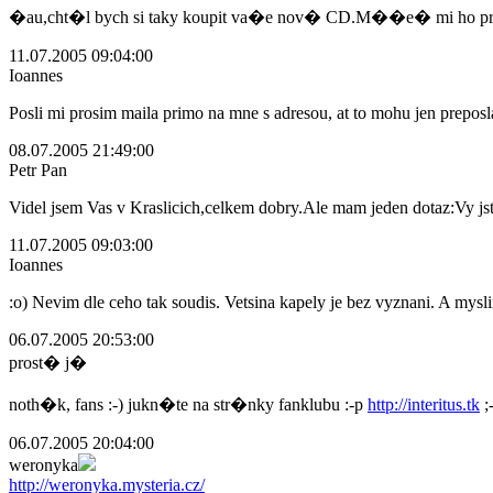
�au,cht�l bych si taky koupit va�e nov� CD.M��e� mi ho pr
11.07.2005 09:04:00
Ioannes
Posli mi prosim maila primo na mne s adresou, at to mohu jen preposl
08.07.2005 21:49:00
Petr Pan
Videl jsem Vas v Kraslicich,celkem dobry.Ale mam jeden dotaz:Vy js
11.07.2005 09:03:00
Ioannes
:o) Nevim dle ceho tak soudis. Vetsina kapely je bez vyznani. A mys
06.07.2005 20:53:00
prost� j�
noth�k, fans :-) jukn�te na str�nky fanklubu :-p
http://interitus.tk
;-
06.07.2005 20:04:00
weronyka
http://weronyka.mysteria.cz/