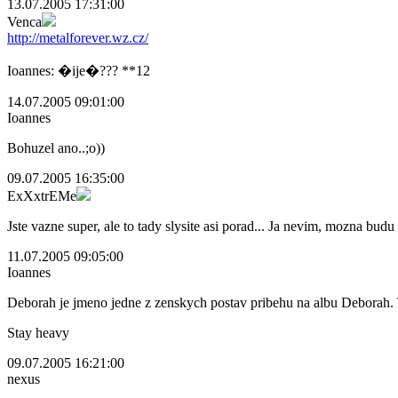
13.07.2005 17:31:00
Venca
http://metalforever.wz.cz/
Ioannes: �ije�??? **12
14.07.2005 09:01:00
Ioannes
Bohuzel ano..;o))
09.07.2005 16:35:00
ExXxtrEMe
Jste vazne super, ale to tady slysite asi porad... Ja nevim, mozna bud
11.07.2005 09:05:00
Ioannes
Deborah je jmeno jedne z zenskych postav pribehu na albu Deborah. 
Stay heavy
09.07.2005 16:21:00
nexus