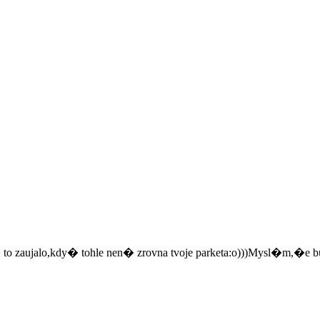
 to zaujalo,kdy� tohle nen� zrovna tvoje parketa:o)))Mysl�