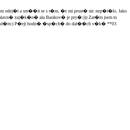
m odej�t a sm��it se s t�m, �e mi prost� nic nep�i�lo. Jako
 hlavn� zaj�k�n� ala Basikov� je pry�:))) Zat�m jsem to
 ke hv�zd�m:) P�eji hodn� �sp�ch� do dal��ch v�k� **03