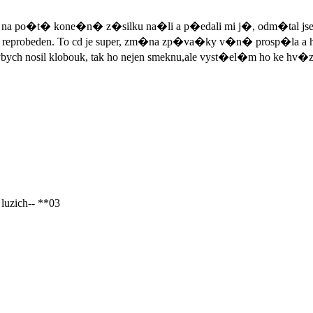
na po�t� kone�n� z�silku na�li a p�edali mi j�, odm�tal jse
h reprobeden. To cd je super, zm�na zp�va�ky v�n� prosp�la a
 kdybych nosil klobouk, tak ho nejen smeknu,ale vyst�el�m ho
 luzich-- **03