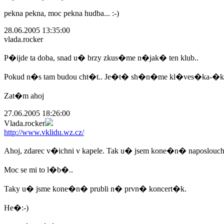
pekna pekna, moc pekna hudba... :-)
28.06.2005 13:35:00
vlada.rocker
P�ijde ta doba, snad u� brzy zkus�me n�jak� ten klub..
Pokud n�s tam budou cht�t.. Je�t� sh�n�me kl�ves�ka-�ku.
Zat�m ahoj
27.06.2005 18:26:00
Vlada.rocker
http://www.vklidu.wz.cz/
Ahoj, zdarec v�ichni v kapele. Tak u� jsem kone�n� naposlouc
Moc se mi to l�b�..
Taky u� jsme kone�n� prubli n� prvn� koncert�k.
He�:-)