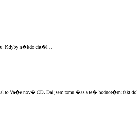
 Kdyby n�kdo cht�l.. .
hal to Va�e nov� CD. Dal jsem tomu �as a te� hodnot�m: fakt do