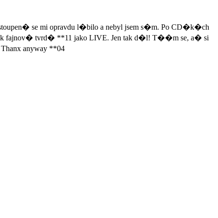
stoupen� se mi opravdu l�bilo a nebyl jsem s�m. Po CD�k�ch
ak fajnov� tvrd� **11 jako LIVE. Jen tak d�l! T��m se, a� si
 Thanx anyway **04