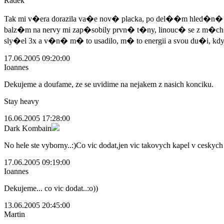
Radek
Tak mi v�era dorazila va�e nov� placka, po del��m hled�n� 
balz�m na nervy mi zap�sobily prvn� t�ny, linouc� se z m�c
sly�el 3x a v�n� m� to usadilo, m� to energii a svou du�i,
17.06.2005 09:20:00
Ioannes
Dekujeme a doufame, ze se uvidime na nejakem z nasich konciku.
Stay heavy
16.06.2005 17:28:00
Dark Kombain
No hele ste vyborny..:)Co vic dodat,jen vic takovych kapel v ceskych
17.06.2005 09:19:00
Ioannes
Dekujeme... co vic dodat..:o))
13.06.2005 20:45:00
Martin