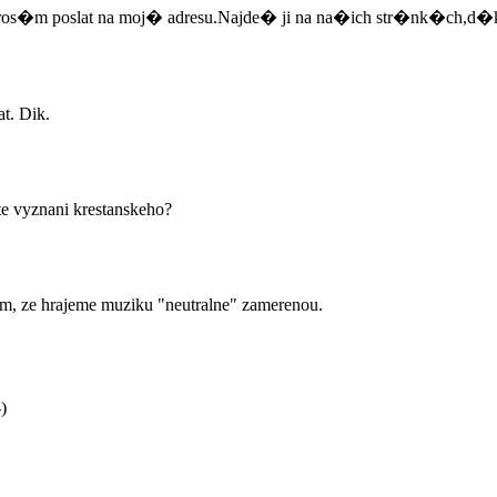
os�m poslat na moj� adresu.Najde� ji na na�ich str�nk�ch,d�
at. Dik.
te vyznani krestanskeho?
lim, ze hrajeme muziku "neutralne" zamerenou.
)