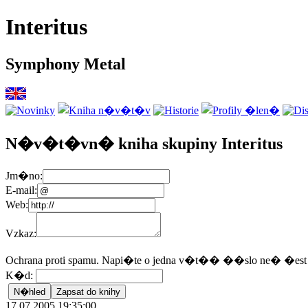
Interitus
Symphony Metal
N�v�t�vn� kniha skupiny Interitus
Jm�no:
E-mail:
Web:
Vzkaz:
Ochrana proti spamu. Napi�te o jedna v�t�� ��slo ne� �est /
K�d:
17.07.2005 19:35:00