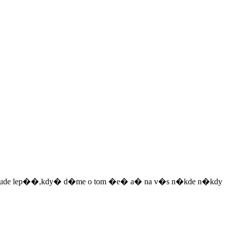
m,�e bude lep��,kdy� d�me o tom �e� a� na v�s n�kde n�kdy