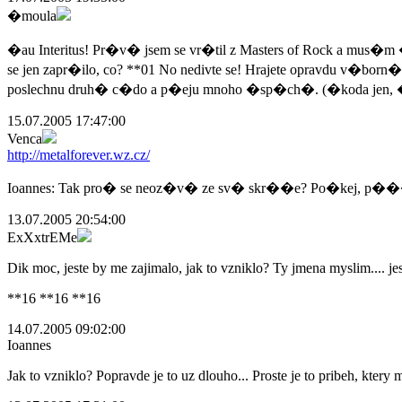
�moula
�au Interitus! Pr�v� jsem se vr�til z Masters of Rock a mus
se jen zapr�ilo, co? **01 No nedivte se! Hrajete opravdu v�bo
poslechnu druh� c�do a p�eju mnoho �sp�ch�. (�koda jen, �
15.07.2005 17:47:00
Venca
http://metalforever.wz.cz/
Ioannes: Tak pro� se neoz�v� ze sv� skr��e? Po�kej, p���t
13.07.2005 20:54:00
ExXxtrEMe
Dik moc, jeste by me zajimalo, jak to vzniklo? Ty jmena myslim.... jes
**16 **16 **16
14.07.2005 09:02:00
Ioannes
Jak to vzniklo? Popravde je to uz dlouho... Proste je to pribeh, ktery