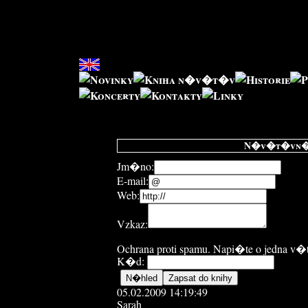
N�v�t�vn� k
Jm�no:
E-mail:
Web:
Vzkaz:
Ochrana proti spamu. Napi�te o jedna v
K�d:
05.02.2009 14:19:49
Sarah