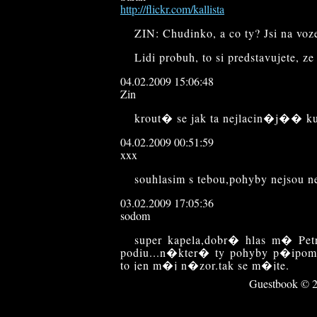
http://flickr.com/kallista
ZIN: Chudinko, a co ty? Jsi na voze
Lidi probuh, to si predstavujete, z
04.02.2009 15:06:48
Zin
krout� se jak ta nejlacin�j�� k
04.02.2009 00:51:59
xxx
souhlasim s tebou,pohyby nejsou ne
03.02.2009 17:05:36
sodom
super kapela,dobr� hlas m� Pe
podiu...n�kter� ty pohyby p�ipom�
to jen m�j n�zor.tak se m�jte.
Guestbook © 20
12.01.2009 14:32:02
Doomak