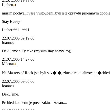
21.07.2005 19:38:00
Luther
musim pochvalit vase vystoupeni..byli jste opravdu prijemnym dopole
Stay Heavy
Luther **11 **11
22.07.2005 09:19:00
Ioannes
Dekujeme a Ty take (myslim stay heavy..:o))
21.07.2005 14:27:00
Milena
Na Masters of Rock jste byli skv�l�, zkuste zaktualizovat p�
22.07.2005 09:05:00
Ioannes
Dekujeme.
Prehled koncertu je preci zaktualizovan....