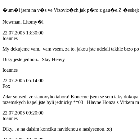
�um�l jsem na v�s ve Vizovic�ch jak p�ro z gau�e.Z �eskejch
Newman, Litomy�l
22.07.2005 13:30:00
Ioannes
My dekujeme vam.. vam vsem, za to, jakou jste udelali takhle brzo po
Diky jeste jednou... Stay Heavy
Ioannes
22.07.2005 05:14:00
Fox
Zdar sousedi ze stanovyho tabora! Konecne jsem se sem taky dokopal,
tuzemskych kapel jste byli jednicky **03 . Hlavne Honza s Vitkem m
22.07.2005 09:20:00
Ioannes
Diky... a na dalsim konciku navidenou a naslysenou..:o)