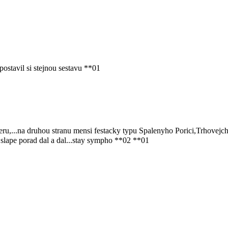
ostavil si stejnou sestavu **01
,...na druhou stranu mensi festacky typu Spalenyho Porici,Trhovejch 
 slape porad dal a dal...stay sympho **02 **01