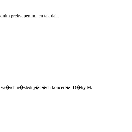
dnim prekvapenim..jen tak dal..
ehled va�ich n�sleduj�c�ch koncert�. D�ky M.