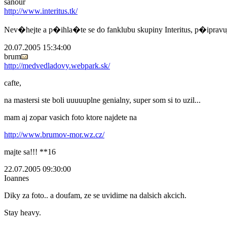
sanour
http://www.interitus.tk/
Nev�hejte a p�ihla�te se do fanklubu skupiny Interitus, p�ip
20.07.2005 15:34:00
brum
http://medvedladovy.webpark.sk/
cafte,
na mastersi ste boli uuuuuplne genialny, super som si to uzil...
mam aj zopar vasich foto ktore najdete na
http://www.brumov-mor.wz.cz/
majte sa!!! **16
22.07.2005 09:30:00
Ioannes
Diky za foto.. a doufam, ze se uvidime na dalsich akcich.
Stay heavy.