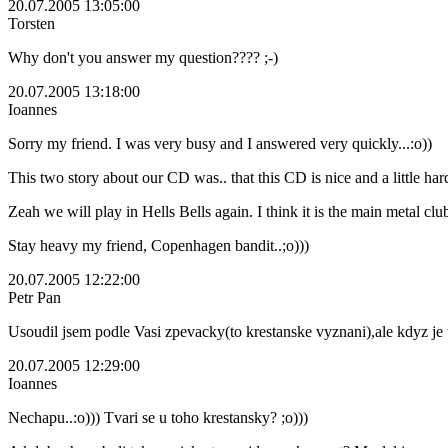
20.07.2005 13:05:00
Torsten
Why don't you answer my question???? ;-)
20.07.2005 13:18:00
Ioannes
Sorry my friend. I was very busy and I answered very quickly...:o))
This two story about our CD was.. that this CD is nice and a little har
Zeah we will play in Hells Bells again. I think it is the main metal clu
Stay heavy my friend, Copenhagen bandit..;o)))
20.07.2005 12:22:00
Petr Pan
Usoudil jsem podle Vasi zpevacky(to krestanske vyznani),ale kdyz je to
20.07.2005 12:29:00
Ioannes
Nechapu..:o))) Tvari se u toho krestansky? ;o)))