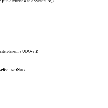
je to o muzice a ne o vyznani..:o))
sterplanech a UDOvi :))
 va�em set�ku :-