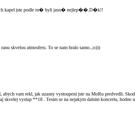
 kapel jste podle m� byli jasn� nejlep��.D�k!!
 ranu skvelou atmosferu. To se nam hralo samo..;o)))
 abych vam rekl, jak uzasny vystoupeni jste na MoRu predvedli. Skoda 
aj skvelej vystup **18 . Tesim se na nejakym dalsim koncertu, hodne 