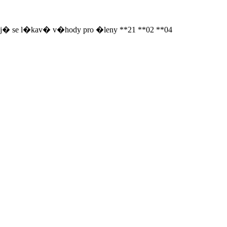
ravuj� se l�kav� v�hody pro �leny **21 **02 **04