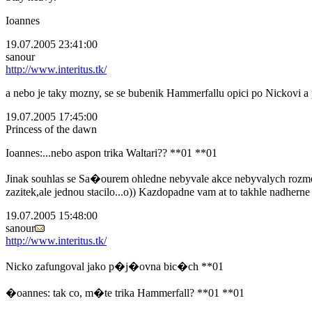
Ioannes
19.07.2005 23:41:00
sanour
http://www.interitus.tk/
a nebo je taky mozny, se se bubenik Hammerfallu opici po Nickovi a p
19.07.2005 17:45:00
Princess of the dawn
Ioannes:...nebo aspon trika Waltari?? **01 **01
Jinak souhlas se Sa�ourem ohledne nebyvale akce nebyvalych rozmeru
zazitek,ale jednou stacilo...o)) Kazdopadne vam at to takhle nadherne
19.07.2005 15:48:00
sanour
http://www.interitus.tk/
Nicko zafungoval jako p�j�ovna bic�ch **01
�oannes: tak co, m�te trika Hammerfall? **01 **01