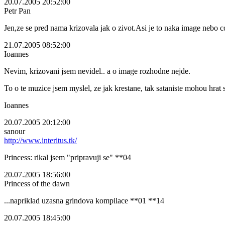
20.07.2005 20:52:00
Petr Pan
Jen,ze se pred nama krizovala jak o zivot.Asi je to naka image nebo
21.07.2005 08:52:00
Ioannes
Nevim, krizovani jsem nevidel.. a o image rozhodne nejde.
To o te muzice jsem myslel, ze jak krestane, tak sataniste mohou hrat
Ioannes
20.07.2005 20:12:00
sanour
http://www.interitus.tk/
Princess: rikal jsem "pripravuji se" **04
20.07.2005 18:56:00
Princess of the dawn
...napriklad uzasna grindova kompilace **01 **14
20.07.2005 18:45:00