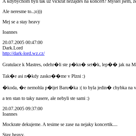
A kdybychom byli tak uz vickrat nezajdes na koncert? Myslel jsem, ze 
Ale neresme to..;o)))
Mej se a stay heavy
Ioannes
20.07.2005 00:47:00
Dark.Lord
http://dark-lord.wz.cz/
Gratulace k Mastres, odehr�li ste p�kn� set�k, lep�� jak na Ma
Tak�e asi n�kdy zasko��me v Plzni :)
�koda, �e nemohla p�ijet Baru�ka :( to byla jedin� chybka na
a ten stan to taky nasere, ale nebyli ste sami :)
20.07.2005 09:37:00
Ioannes
Mockrate dekujeme. A tesime se zase na nejaky koncertik....
Stay heavy.