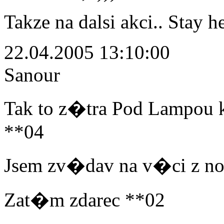
Takze na dalsi akci.. Stay h
22.04.2005 13:10:00
Sanour
Tak to z�tra Pod Lampou 
**04
Jsem zv�dav na v�ci z n
Zat�m zdarec **02