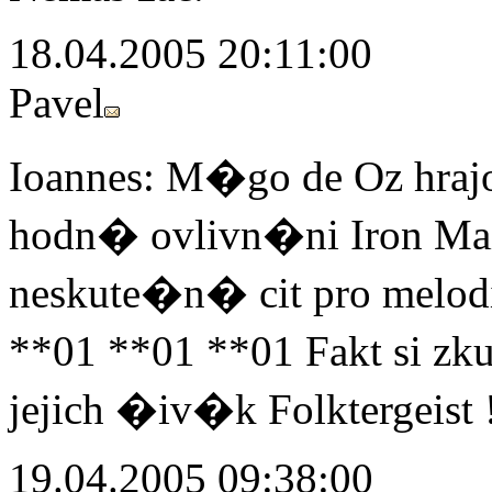
18.04.2005 20:11:00
Pavel
Ioannes: M�go de Oz hrajou
hodn� ovlivn�ni Iron Ma
neskute�n� cit pro melodi
**01 **01 **01 Fakt si zk
jejich �iv�k Folktergeist 
19.04.2005 09:38:00