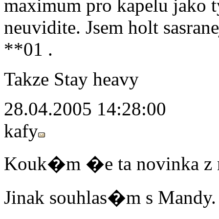
maximum pro kapelu jako t
neuvidite. Jsem holt sasranej
**01 .
Takze Stay heavy
28.04.2005 14:28:00
kafy
Kouk�m �e ta novinka z n
Jinak souhlas�m s Mandy.