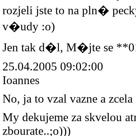
rozjeli jste to na pln� p
v�udy :o)
Jen tak d�l, M�jte se **0
25.04.2005 09:02:00
Ioannes
No, ja to vzal vazne a zcela
My dekujeme za skvelou at
zbourate..;o)))