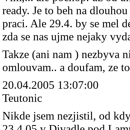
ready. Je to beh na dlouhou
praci. Ale 29.4. by se mel d
zda se nas ujme nejaky vyda
Takze (ani nam ) nezbyva nic
omlouvam.. a doufam, ze to 
20.04.2005 13:07:00
Teutonic
Nikde jsem nezjistil, od kdy
23.4.05 v Divadle pod Lam