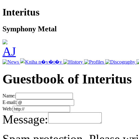
Interitus
Symphony Metal
Guestbook of Interitus
Name:
E-mail:
Web:
Message:
Spam protection. Please wr