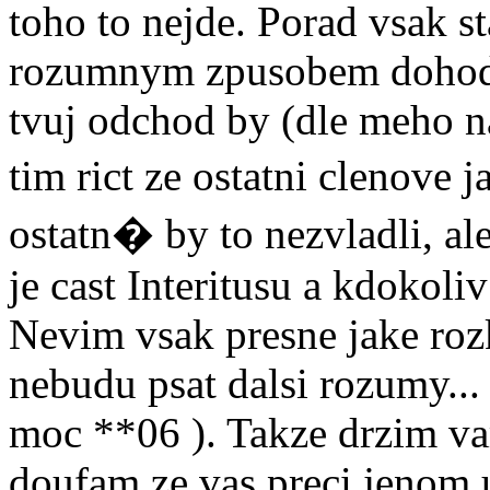
toho to nejde. Porad vsak s
rozumnym zpusobem dohodne
tvuj odchod by (dle meho na
tim rict ze ostatni clenove
ostatn� by to nezvladli, al
je cast Interitusu a kdokoli
Nevim vsak presne jake roz
nebudu psat dalsi rozumy... 
moc **06 ). Takze drzim vam
doufam ze vas preci jenom