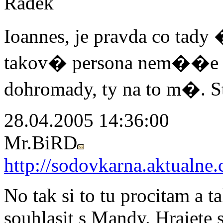
Radek
Ioannes, je pravda co t
takov� persona nem��e z I
dohromady, ty na to m�. S
28.04.2005 14:36:00
Mr.BiRD
http://sodovkarna.aktualne.
No tak si to tu procitam a 
souhlasit s Mandy. Hrajete 