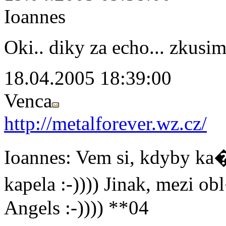
Ioannes
Oki.. diky za echo... zkusim
18.04.2005 18:39:00
Venca
http://metalforever.wz.cz/
Ioannes: Vem si, kdyby ka�d
kapela :-)))) Jinak, mezi
Angels :-)))) **04