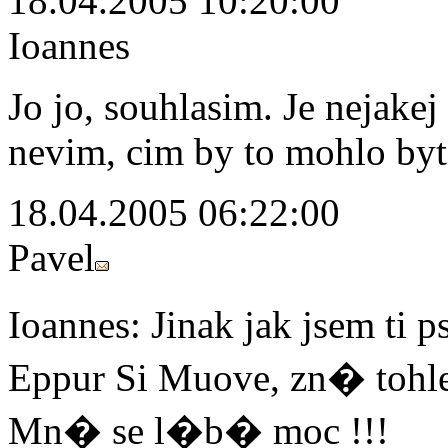
18.04.2005 10:20:00
Ioannes
Jo jo, souhlasim. Je nejakej 
nevim, cim by to mohlo byt.
18.04.2005 06:22:00
Pavel
Ioannes: Jinak jak jsem t
Eppur Si Muove, zn� tohle
Mn� se l�b� moc !!!