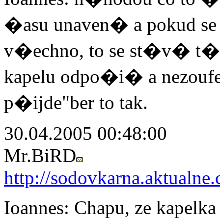
�asu unaven� a pokud se
v�echno, to se st�v� t
kapelu odpo�i� a nezoufe
p�ijde"ber to tak.
30.04.2005 00:48:00
Mr.BiRD
http://sodovkarna.aktualne.
Ioannes: Chapu, ze kapelka