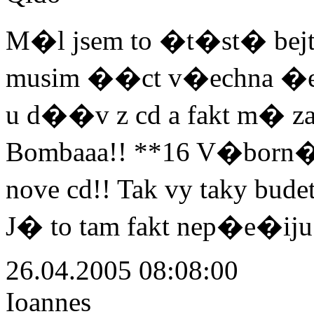
M�l jsem to �t�st� bejt 
musim ��ct v�echna �es
u d��v z cd a fakt m� za
Bombaaa!! **16 V�born�
nove cd!! Tak vy taky bu
J� to tam fakt nep�e�iju.
26.04.2005 08:08:00
Ioannes