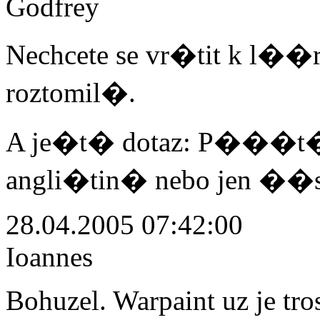
Godfrey
Nechcete se vr�tit k l��
roztomil�.
A je�t� dotaz: P���t� 
angli�tin� nebo jen �
28.04.2005 07:42:00
Ioannes
Bohuzel. Warpaint uz je tro