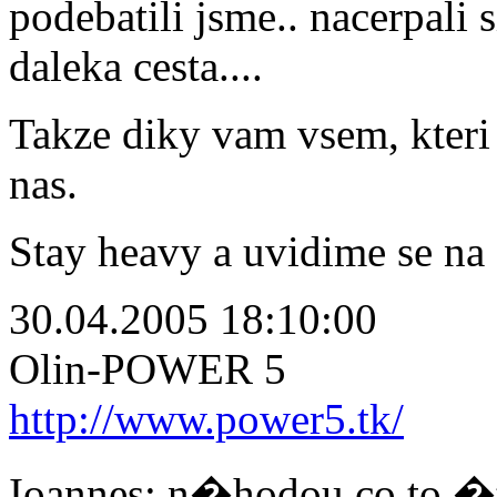
podebatili jsme.. nacerpali s
daleka cesta....
Takze diky vam vsem, kteri
nas.
Stay heavy a uvidime se na
30.04.2005 18:10:00
Olin-POWER 5
http://www.power5.tk/
Ioannes: n�hodou co to 