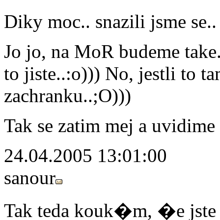
Diky moc.. snazili jsme se..
Jo jo, na MoR budeme take. 
to jiste..:o))) No, jestli to
zachranku..;O)))
Tak se zatim mej a uvidime 
24.04.2005 13:01:00
sanour
Tak teda kouk�m, �e jst